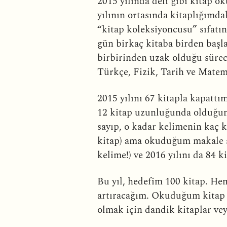
2015 yılında deli gibi kitap o
yılının ortasında kitaplığımd
“kitap koleksiyoncusu” sıfatı
gün birkaç kitaba birden başl
birbirinden uzak olduğu süre
Türkçe, Fizik, Tarih ve Matem
2015 yılını 67 kitapla kapatt
12 kitap uzunluğunda olduğunu
sayıp, o kadar kelimenin kaç k
kitap) ama okuduğum makale sa
kelime!) ve 2016 yılını da 84 
Bu yıl, hedefim 100 kitap. He
artıracağım. Okuduğum kitap 
olmak için dandik kitaplar ve