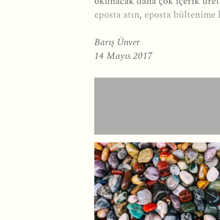
okunacak daha çok içerik üret
eposta atın
,
eposta bültenime
Barış Ünver
14 Mayıs 2017