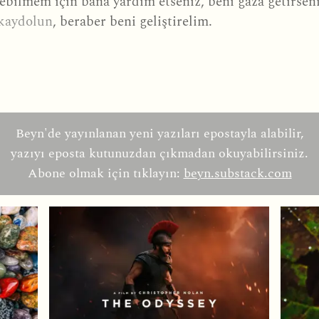
ebilmem için bana yardım etseniz, beni gaza getirsen
 kaydolun
, beraber beni geliştirelim.
Beyn'de yayınlanan yeni yazıları epostayla alabilir,
yazıyı eposta kutunuzdan çıkmadan okuyabilirsiniz.
Abone olmak için tıklayın:
beyn.substack.com