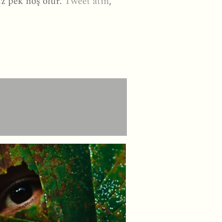
iz pek hoş olur.
Tweet atın
,