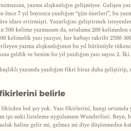
yazmazsan, yazma alışkanlığın gelişmiyor. Gelişen yaz
n önce 7 yıl boyunca yazdığım “gün özetleri”, bu yaz
re idare ettirmişti. Yazarlığını geliştirmek isteyenl
 gün 500 kelime yazmasam da, ortalama 200 kelimeden 
500 kelimelik yazı yazıyor, her haftayı takribi 2500-
erileyen yazma alışkanlığımın bu yıl bütünüyle tüken
asına geldik ve benim bu yıl yazdığım yazı sayısı 2. İki
 başlıklı yazımda yazdığım fikri biraz daha geliştirip
ikirlerini belirle
 fikirden bol şey yok. Yazı fikirlerini, hangi ortamd
im (şu anki listeleme uygulamam Wunderlist). Beyn, b
slak haline gelir mi, gelmez mi diye düşünmeden kaf