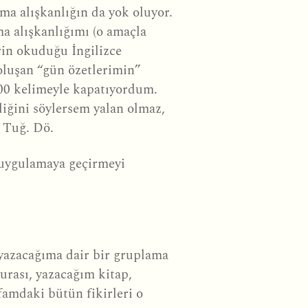
ma alışkanlığın da yok oluyor.
ma alışkanlığımı (o amaçla
erin okuduğu İngilizce
oluşan “gün özetlerimin”
3000 kelimeyle kapatıyordum.
diğini söylersem yalan olmaz,
. Tuğ. Dö.
, uygulamaya geçirmeyi
a yazacağıma dair bir gruplama
urası, yazacağım kitap,
amdaki bütün fikirleri o