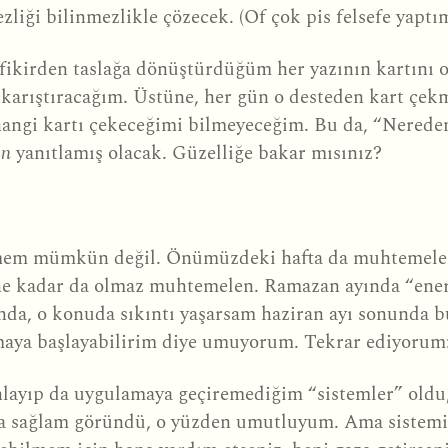
zliği bilinmezlikle çözecek. (Of çok pis felsefe yaptım
fikirden taslağa dönüştürdüğüm her yazının kartını o 
fa karıştıracağım. Üstüne, her gün o desteden kart çe
 hangi kartı çekeceğimi bilmeyeceğim. Bu da, “Nered
an
yanıtlamış olacak. Güzelliğe bakar mısınız?
irmem mümkün değil. Önümüzdeki hafta da muhtemele
tene kadar da olmaz muhtemelen. Ramazan ayında “ener
nda, o konuda sıkıntı yaşarsam haziran ayı sonunda bu
amaya başlayabilirim diye umuyorum. Tekrar ediyorum
layıp da uygulamaya geçiremediğim “sistemler” oldu, 
a sağlam göründü, o yüzden umutluyum. Ama sistemimi