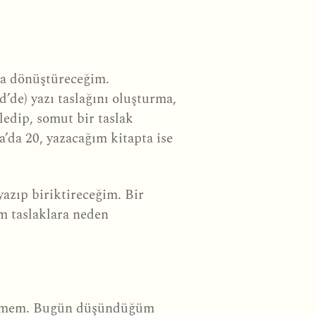
ağa dönüştüreceğim.
de) yazı taslağını oluşturma,
lledip, somut bir taslak
a’da 20, yazacağım kitapta ise
yazıp biriktireceğim. Bir
m taslaklara neden
ememem. Bugün düşündüğüm