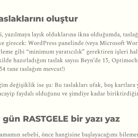
aslaklarını oluştur
ri, yazılmaya layık olduklarına ikna olduğumda, tasl
e girecek: WordPress panelinde (veya Microsoft Word’
irleme gibi “minimum yaratıcılık” gerektiren işleri ha
kilde hazırladığım taslak sayısı Beyn’de 15, Optimoch
54 tane taslağım mevcut!)
im değişiklik ise şu: Bu taslakları ufak, boş kartlara 
ayip faydalı olduğunu ve şimdiye kadar biriktirdiği
 gün RASTGELE bir yazı yaz
nmamamın sebebi, önce hangisine başlayacağımı bil