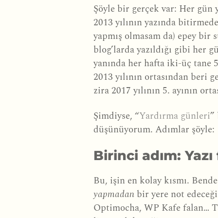
Şöyle bir gerçek var: Her gün 
2013 yılının yazında bitirmede
yapmış olmasam da) epey bir sü
blog’larda yazıldığı gibi her
yanında her hafta iki-üç tane 
2013 yılının ortasından beri g
zira 2017 yılının 5. ayının ort
Şimdiyse, “
Yardırma günleri
”
düşünüyorum. Adımlar şöyle:
Birinci adım: Yazı f
Bu, işin en kolay kısmı. Bende
yapmadan
bir yere not edeceğ
Optimocha, WP Kafe falan… Ta