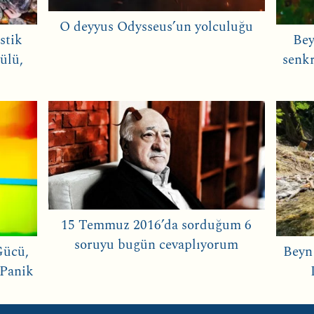
O deyyus Odysseus’un yolculuğu
stik
Bey
ülü,
senkr
15 Temmuz 2016’da sorduğum 6
soruyu bugün cevaplıyorum
Gücü,
Beyn
 Panik