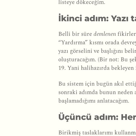
listeye dökeceğim.
İkinci adım: Yazı t
Belli bir süre
demlenen
fikirle
“Yardırma” kısmı orada devrey
yazı görselini ve başlığını bel
oluşturacağım. (Bir not: Bu şe
19. Yani halihazırda bekleyen 
Bu sistem için bugün akıl ettiğ
sonraki adımda bunun neden ac
başlamadığımı anlatacağım.
Üçüncü adım: Her
Birikmiş taslaklarımı kulla