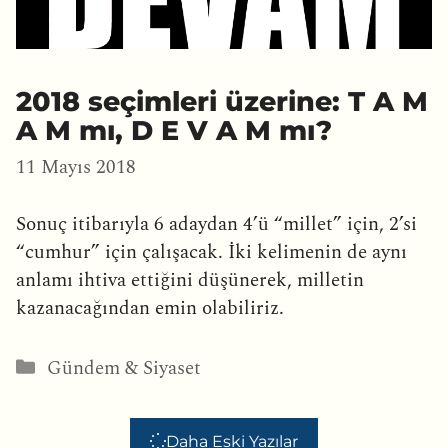
2018 seçimleri üzerine: T A M
A M mı, D E V A M mı?
11 Mayıs 2018
Sonuç itibarıyla 6 adaydan 4’ü “millet” için, 2’si
“cumhur” için çalışacak. İki kelimenin de aynı
anlamı ihtiva ettiğini düşünerek, milletin
kazanacağından emin olabiliriz.
Kategoriler
Gündem & Siyaset
Daha Eski Yazılar