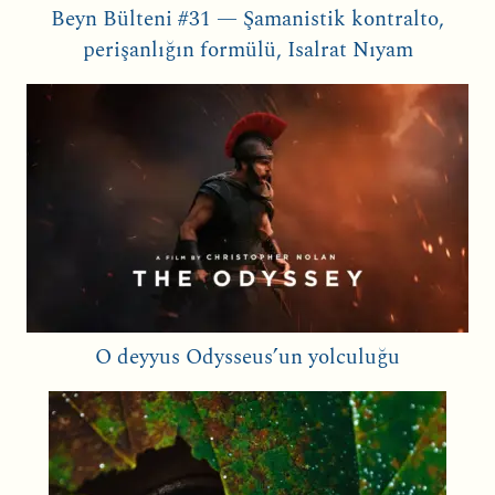
Beyn Bülteni #31 — Şamanistik kontralto,
perişanlığın formülü, Isalrat Nıyam
O deyyus Odysseus’un yolculuğu