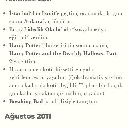
İstanbul
‘dan
İzmit
‘e geçtim, oradan da iki gün
sonra
Ankara
‘ya döndüm.
Bu ay
Liderlik Okulu
‘nda “sosyal medya
eğitimi” verdim.
Harry Potter
film serisinin sonuncusuna,
Harry Potter and the Deathly Hallows: Part
2
‘ya gittim.
Hayatımın en kötü hissettiren gıda
zehirlenmesini yaşadım. (Çok dramatik yazdım
ama o kadar da kötü değildi: Toplam bir buçuk
gün kadar yataktan çıkmadım, o kadar.)
Breaking Bad
isimli diziyle tanıştım.
Ağustos 2011