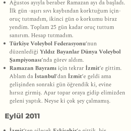
Ağustos ayıyla beraber Ramazan ayı da başladı.
İlk gün -aşırı sıvı kaybından korktuğum için-
oruç tutmadım, ikinci gün o korkumu biraz
yendim. Toplam 25 gün kadar oruç tuttum
sanırım. Hesap tutmadım.
Türkiye Voleybol Federasyonu
‘nun
düzenlediği
Yıldız Bayanlar Dünya Voleybol
Şampiyonası
‘nda görev aldım.
Ramazan Bayramı
için tekrar
İzmit
‘e gittim.
Ablam da
İstanbul
‘dan
İzmit
‘e geldi ama
gelişinden sonraki gün öğrendik ki, evine
hırsız girmiş. Apar topar oraya gidip elimizden
geleni yaptık. Neyse ki çok şey çalmamış.
Eylül 2011
İzmit
‘ten ailecek
Eskişehir
‘e gittik, bir