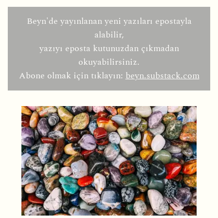
Beyn'de yayınlanan yeni yazıları epostayla
alabilir,
yazıyı eposta kutunuzdan çıkmadan
okuyabilirsiniz.
Abone olmak için tıklayın:
beyn.substack.com