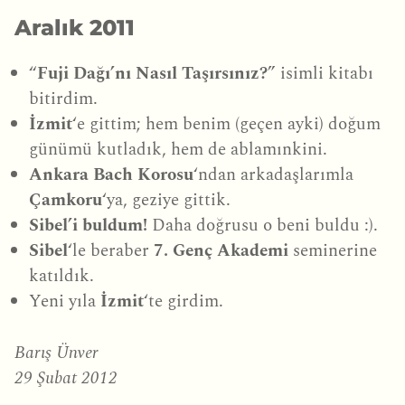
Aralık 2011
“
Fuji Dağı’nı Nasıl Taşırsınız?
” isimli kitabı
bitirdim.
İzmit
‘e gittim; hem benim (geçen ayki) doğum
günümü kutladık, hem de ablamınkini.
Ankara Bach Korosu
‘ndan arkadaşlarımla
Çamkoru
‘ya, geziye gittik.
Sibel’i buldum!
Daha doğrusu o beni buldu :).
Sibel
‘le beraber
7. Genç Akademi
seminerine
katıldık.
Yeni yıla
İzmit
‘te girdim.
Barış Ünver
29 Şubat 2012