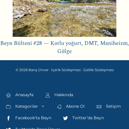
Beyn Bülteni #28 — Kotlu yoğurt, DMT, Maniheizm,
Gölge
© 2026 Barış Ünver ·
İçerik Sözleşmesi
·
Gizlilik Sözleşmesi
Anasayfa
Hakkında
Kategoriler
Abone Ol
İletişim
Facebook’ta Beyn
Twitter’da Beyn