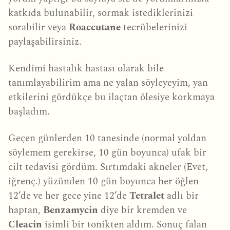
katkıda bulunabilir, sormak istediklerinizi
sorabilir veya
Roaccutane
tecrübelerinizi
paylaşabilirsiniz.
Kendimi hastalık hastası olarak bile
tanımlayabilirim ama ne yalan söyleyeyim, yan
etkilerini gördükçe bu ilaçtan ölesiye korkmaya
başladım.
Geçen günlerden 10 tanesinde (normal yoldan
söylemem gerekirse, 10 gün boyunca) ufak bir
cilt tedavisi gördüm. Sırtımdaki akneler (Evet,
iğrenç.) yüzünden 10 gün boyunca her öğlen
12’de ve her gece yine 12’de
Tetralet
adlı bir
haptan,
Benzamycin
diye bir kremden ve
Cleacin
isimli bir tonikten aldım. Sonuç falan