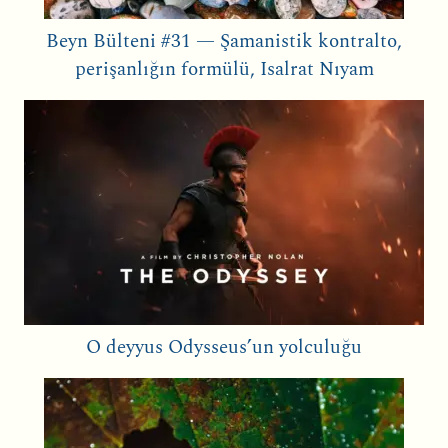
Beyn Bülteni #31 — Şamanistik kontralto,
perişanlığın formülü, Isalrat Nıyam
O deyyus Odysseus’un yolculuğu