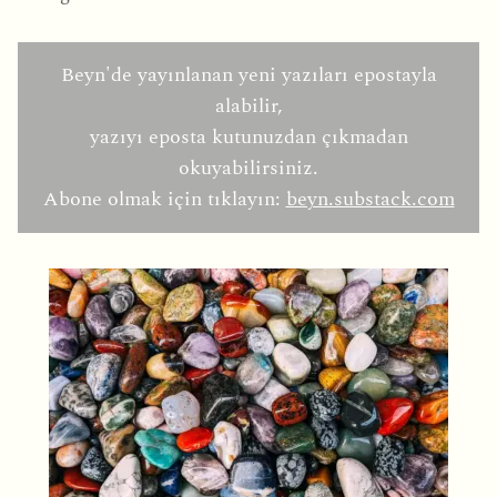
Beyn'de yayınlanan yeni yazıları epostayla
alabilir,
yazıyı eposta kutunuzdan çıkmadan
okuyabilirsiniz.
Abone olmak için tıklayın:
beyn.substack.com