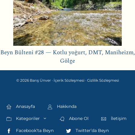
Beyn Bülteni #28 — Kotlu yoğurt, DMT, Maniheizm,
Gölge
© 2026 Barış Ünver ·
İçerik Sözleşmesi
·
Gizlilik Sözleşmesi
Anasayfa
Hakkında
Kategoriler
Abone Ol
İletişim
Facebook’ta Beyn
Twitter’da Beyn