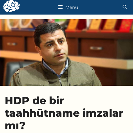
İçeriğe
Menü
atla
HDP de bir
taahhütname imzalar
mı?