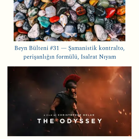
Beyn Bülteni #31 — Şamanistik kontralto,
perişanlığın formülü, Isalrat Nıyam