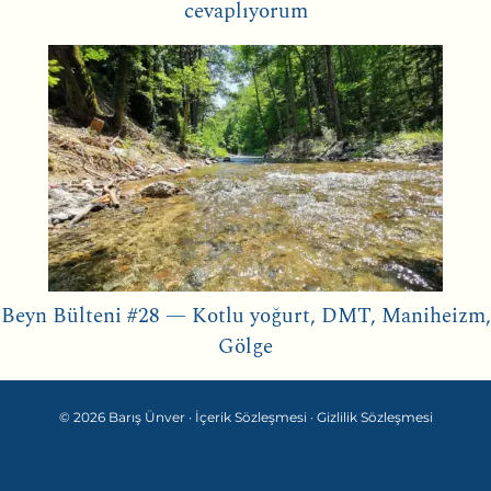
cevaplıyorum
Beyn Bülteni #28 — Kotlu yoğurt, DMT, Maniheizm,
Gölge
© 2026 Barış Ünver ·
İçerik Sözleşmesi
·
Gizlilik Sözleşmesi