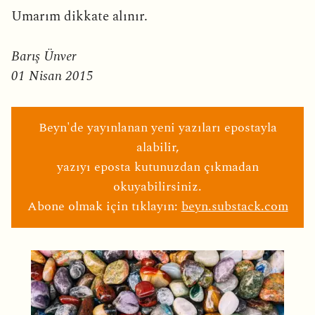
Umarım dikkate alınır.
Barış Ünver
01 Nisan 2015
Beyn'de yayınlanan yeni yazıları epostayla
alabilir,
yazıyı eposta kutunuzdan çıkmadan
okuyabilirsiniz.
Abone olmak için tıklayın:
beyn.substack.com