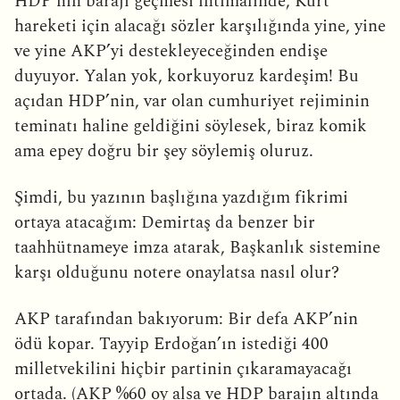
HDP’nin barajı geçmesi ihtimalinde, Kürt
hareketi için alacağı sözler karşılığında yine, yine
ve yine AKP’yi destekleyeceğinden endişe
duyuyor. Yalan yok, korkuyoruz kardeşim! Bu
açıdan HDP’nin, var olan cumhuriyet rejiminin
teminatı haline geldiğini söylesek, biraz komik
ama epey doğru bir şey söylemiş oluruz.
Şimdi, bu yazının başlığına yazdığım fikrimi
ortaya atacağım: Demirtaş da benzer bir
taahhütnameye imza atarak, Başkanlık sistemine
karşı olduğunu notere onaylatsa nasıl olur?
AKP tarafından bakıyorum: Bir defa AKP’nin
ödü kopar. Tayyip Erdoğan’ın istediği 400
milletvekilini hiçbir partinin çıkaramayacağı
ortada. (AKP %60 oy alsa ve HDP barajın altında