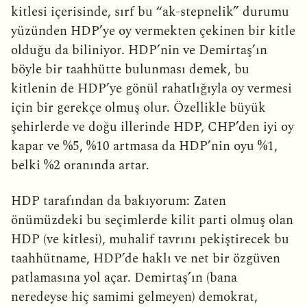
kitlesi içerisinde, sırf bu “ak-stepnelik” durumu
yüzünden HDP’ye oy vermekten çekinen bir kitle
olduğu da biliniyor. HDP’nin ve Demirtaş’ın
böyle bir taahhütte bulunması demek, bu
kitlenin de HDP’ye gönül rahatlığıyla oy vermesi
için bir gerekçe olmuş olur. Özellikle büyük
şehirlerde ve doğu illerinde HDP, CHP’den iyi oy
kapar ve %5, %10 artmasa da HDP’nin oyu %1,
belki %2 oranında artar.
HDP tarafından da bakıyorum: Zaten
önümüzdeki bu seçimlerde kilit parti olmuş olan
HDP (ve kitlesi), muhalif tavrını pekiştirecek bu
taahhütname, HDP’de haklı ve net bir özgüven
patlamasına yol açar. Demirtaş’ın (bana
neredeyse hiç samimi gelmeyen) demokrat,