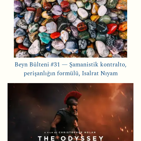
Beyn Bülteni #31 — Şamanistik kontralto,
perişanlığın formülü, Isalrat Nıyam