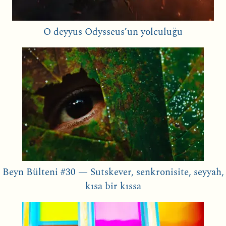
O deyyus Odysseus’un yolculuğu
Beyn Bülteni #30 — Sutskever, senkronisite, seyyah,
kısa bir kıssa