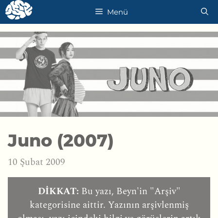
İçeriğe
Menü
atla
Juno (2007)
10 Şubat 2009
DİKKAT:
Bu yazı, Beyn'in "Arşiv"
kategorisine aittir. Yazının arşivlenmiş