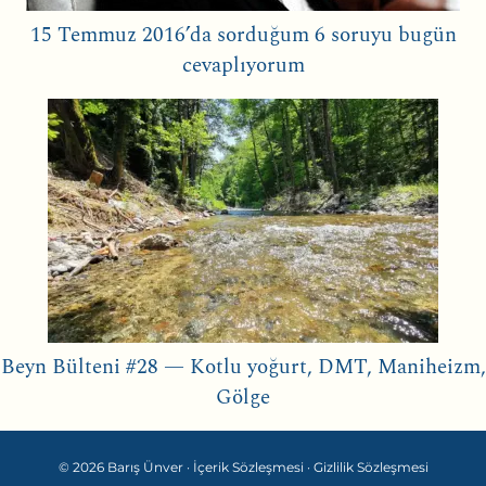
15 Temmuz 2016’da sorduğum 6 soruyu bugün
cevaplıyorum
Beyn Bülteni #28 — Kotlu yoğurt, DMT, Maniheizm,
Gölge
© 2026 Barış Ünver ·
İçerik Sözleşmesi
·
Gizlilik Sözleşmesi