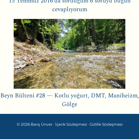
15 Temmuz 2016’da sorduğum 6 soruyu bugün
cevaplıyorum
Beyn Bülteni #28 — Kotlu yoğurt, DMT, Maniheizm,
Gölge
© 2026 Barış Ünver ·
İçerik Sözleşmesi
·
Gizlilik Sözleşmesi