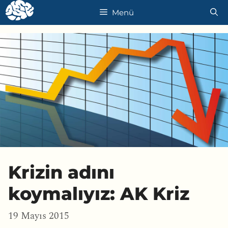
İçeriğe
Menü
atla
Krizin adını
koymalıyız: AK Kriz
19 Mayıs 2015