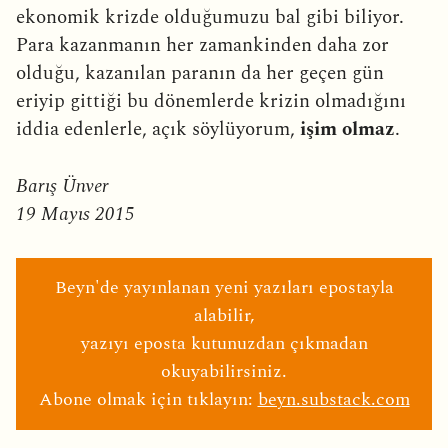
ekonomik krizde olduğumuzu bal gibi biliyor.
Para kazanmanın her zamankinden daha zor
olduğu, kazanılan paranın da her geçen gün
eriyip gittiği bu dönemlerde krizin olmadığını
iddia edenlerle, açık söylüyorum,
işim olmaz
.
Barış Ünver
19 Mayıs 2015
Beyn'de yayınlanan yeni yazıları epostayla
alabilir,
yazıyı eposta kutunuzdan çıkmadan
okuyabilirsiniz.
Abone olmak için tıklayın:
beyn.substack.com