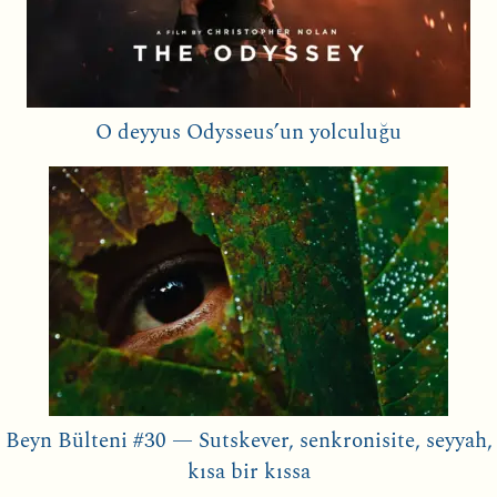
O deyyus Odysseus’un yolculuğu
Beyn Bülteni #30 — Sutskever, senkronisite, seyyah,
kısa bir kıssa