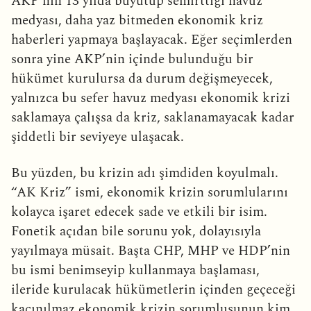
AKP’nin 13 yılda büyütüp semirttiği havuz
medyası, daha yaz bitmeden ekonomik kriz
haberleri yapmaya başlayacak. Eğer seçimlerden
sonra yine AKP’nin içinde bulunduğu bir
hükümet kurulursa da durum değişmeyecek,
yalnızca bu sefer havuz medyası ekonomik krizi
saklamaya çalışsa da kriz, saklanamayacak kadar
şiddetli bir seviyeye ulaşacak.
Bu yüzden, bu krizin adı şimdiden koyulmalı.
“AK Kriz” ismi, ekonomik krizin sorumlularını
kolayca işaret edecek sade ve etkili bir isim.
Fonetik açıdan bile sorunu yok, dolayısıyla
yayılmaya müsait. Başta CHP, MHP ve HDP’nin
bu ismi benimseyip kullanmaya başlaması,
ileride kurulacak hükümetlerin içinden geçeceği
kaçınılmaz ekonomik krizin sorumlusunun kim