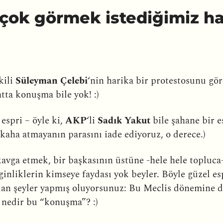
 çok görmek istediğimiz ha
kili
Süleyman Çelebi
‘nin harika bir protestosunu gö
ta konuşma bile yok! :)
 espri – öyle ki,
AKP
‘li
Sadık Yakut
bile şahane bir e
kaha atmayanın parasını iade ediyoruz, o derece.)
kavga etmek, bir başkasının üstüne -hele hele topluc
inliklerin kimseye faydası yok beyler. Böyle güzel esp
lan şeyler yapmış oluyorsunuz: Bu Meclis dönemine d
 nedir bu “konuşma”? :)