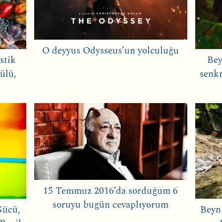
O deyyus Odysseus’un yolculuğu
stik
Bey
ülü,
senkr
15 Temmuz 2016’da sorduğum 6
soruyu bugün cevaplıyorum
Gücü,
Beyn