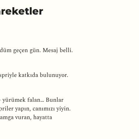
reketler
rdüm geçen gün. Mesaj belli.
spriyle katkıda bulunuyor.
a- yürümek falan… Bunlar
riler yapın, canımızı yiyin.
amga vuran, hayatta