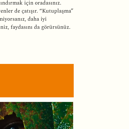
lkındırmak için oradasınız.
renler de çatışır. “Kutuplaşma”
iyorsanız, daha iyi
iniz, faydasını da görürsünüz.