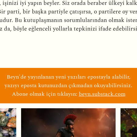
 işinizi iyi yapın beyler. Siz orada beraber ülkeyi ka
arti, bir başka partiyle çatışırsa, o partilere oy ve
budur. Bu kutuplaşmanın sorumlularından olmak istem
da, böyle eğlenceli yollarla tepkinizi ifade edebilirs
Beyn'de yayınlanan yeni yazıları epostayla alabilir,
yazıyı eposta kutunuzdan çıkmadan okuyabilirsiniz.
Abone olmak için tıklayın:
beyn.substack.com