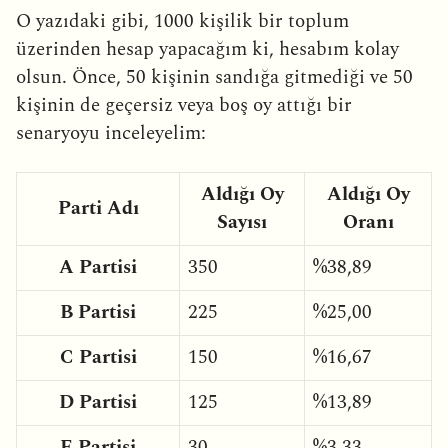
O yazıdaki gibi, 1000 kişilik bir toplum
üzerinden hesap yapacağım ki, hesabım kolay
olsun. Önce, 50 kişinin sandığa gitmediği ve 50
kişinin de geçersiz veya boş oy attığı bir
senaryoyu inceleyelim:
Aldığı Oy
Aldığı Oy
Parti Adı
Sayısı
Oranı
A Partisi
350
%38,89
B Partisi
225
%25,00
C Partisi
150
%16,67
D Partisi
125
%13,89
E Partisi
30
%3,33