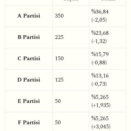
%36,84
A Partisi
350
(-2,05)
%23,68
B Partisi
225
(-1,32)
%15,79
C Partisi
150
(-0,88)
%13,16
D Partisi
125
(-0,73)
%5,265
E Partisi
50
(+1,935)
%5,265
F Partisi
50
(+3,045)