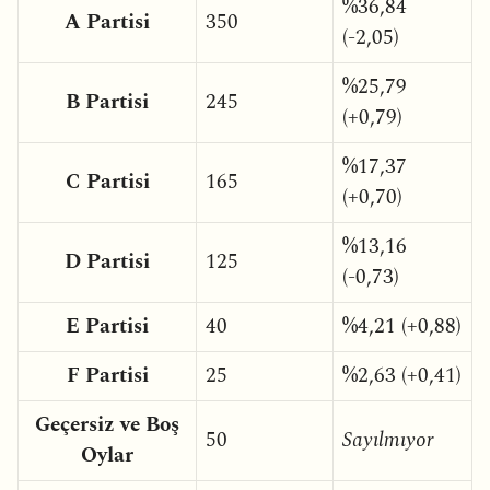
%36,84
A Partisi
350
(-2,05)
%25,79
B Partisi
245
(+0,79)
%17,37
C Partisi
165
(+0,70)
%13,16
D Partisi
125
(-0,73)
E Partisi
40
%4,21 (+0,88)
F Partisi
25
%2,63 (+0,41)
Geçersiz ve Boş
50
Sayılmıyor
Oylar