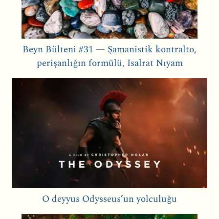
Beyn Bülteni #31 — Şamanistik kontralto,
perişanlığın formülü, Isalrat Nıyam
O deyyus Odysseus’un yolculuğu