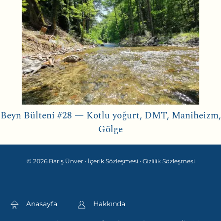
Beyn Bülteni #28 — Kotlu yoğurt, DMT, Maniheizm,
Gölge
© 2026 Barış Ünver ·
İçerik Sözleşmesi
·
Gizlilik Sözleşmesi
Anasayfa
Hakkında