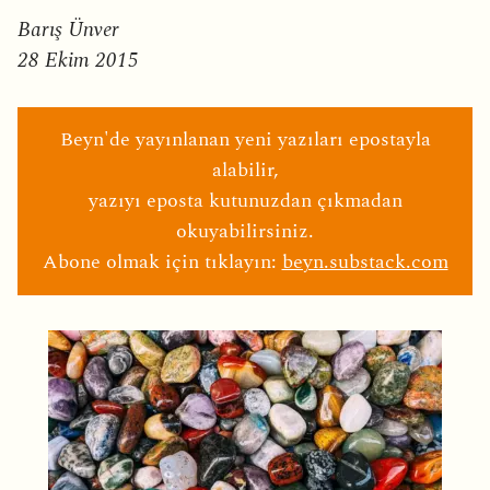
Barış Ünver
28 Ekim 2015
Beyn'de yayınlanan yeni yazıları epostayla
alabilir,
yazıyı eposta kutunuzdan çıkmadan
okuyabilirsiniz.
Abone olmak için tıklayın:
beyn.substack.com