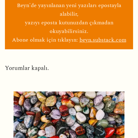
Beyn'de yayınlanan yeni yazıları epostayla
alabilir,
yazıyı eposta kutunuzdan çıkmadan
okuyabilirsiniz.
Abone olmak için tıklayın:
beyn.substack.com
Yorumlar kapalı.