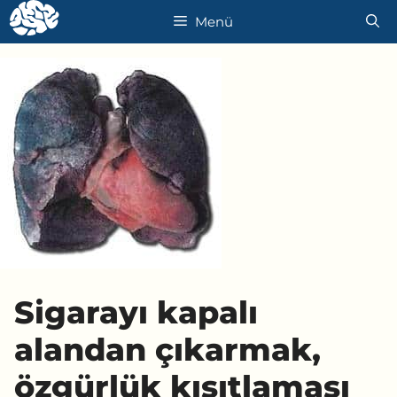
İçeriğe
Menü
atla
Sigarayı kapalı
alandan çıkarmak,
özgürlük kısıtlaması