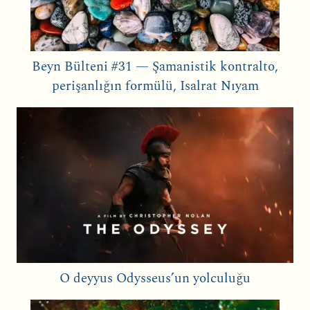
Beyn Bülteni #31 — Şamanistik kontralto,
perişanlığın formülü, Isalrat Nıyam
O deyyus Odysseus’un yolculuğu