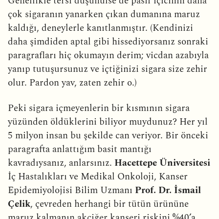
Genellikle tersi düşünülse de pasif içicinin daha
çok sigaranın yanarken çıkan dumanına maruz
kaldığı, deneylerle kanıtlanmıştır. (Kendinizi
daha şimdiden aptal gibi hissediyorsanız sonraki
paragrafları hiç okumayın derim; vicdan azabıyla
yanıp tutuşursunuz ve içtiğinizi sigara size zehir
olur. Pardon yav, zaten zehir o.)
Peki sigara içmeyenlerin bir kısmının sigara
yüzünden öldüklerini biliyor muydunuz? Her yıl
5 milyon insan bu şekilde can veriyor. Bir önceki
paragrafta anlattığım basit mantığı
kavradıysanız, anlarsınız.
Hacettepe Üniversitesi
İç Hastalıkları ve Medikal Onkoloji, Kanser
Epidemiyolojisi Bilim Uzmanı
Prof. Dr. İsmail
Çelik
, çevreden herhangi bir tütün ürününe
maruz kalmanın akciğer kanseri riskini %40’a