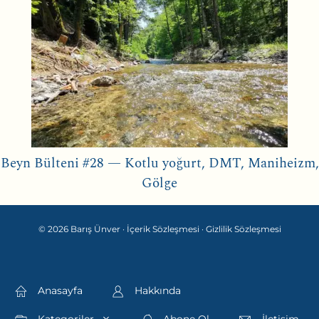
Beyn Bülteni #28 — Kotlu yoğurt, DMT, Maniheizm,
Gölge
© 2026 Barış Ünver ·
İçerik Sözleşmesi
·
Gizlilik Sözleşmesi
Anasayfa
Hakkında
Kategoriler
Abone Ol
İletişim