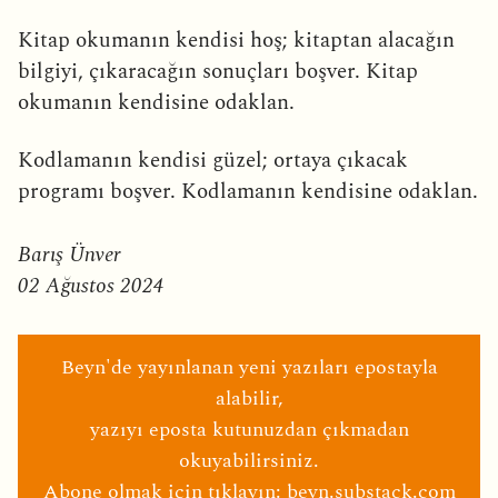
Kitap okumanın kendisi hoş; kitaptan alacağın
bilgiyi, çıkaracağın sonuçları boşver. Kitap
okumanın kendisine odaklan.
Kodlamanın kendisi güzel; ortaya çıkacak
programı boşver. Kodlamanın kendisine odaklan.
Barış Ünver
02 Ağustos 2024
Beyn'de yayınlanan yeni yazıları epostayla
alabilir,
yazıyı eposta kutunuzdan çıkmadan
okuyabilirsiniz.
Abone olmak için tıklayın:
beyn.substack.com