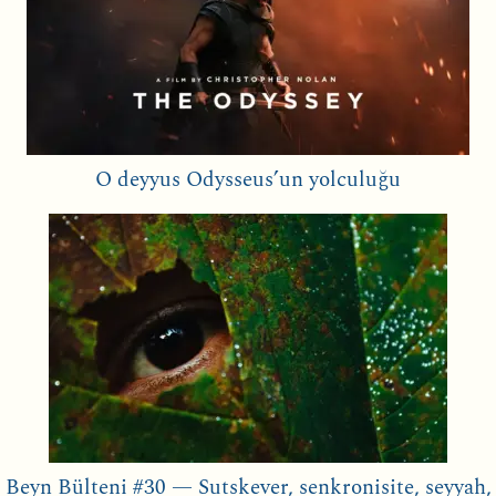
O deyyus Odysseus’un yolculuğu
Beyn Bülteni #30 — Sutskever, senkronisite, seyyah,