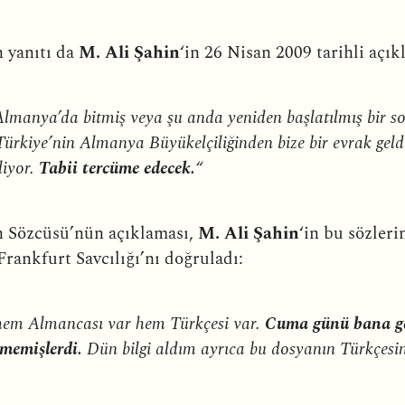
 yanıtı da
M. Ali Şahin
‘in 26 Nisan 2009 tarihli açı
Almanya’da bitmiş veya şu anda yeniden başlatılmış bir soru
kiye’nin Almanya Büyükelçiliğinden bize bir evrak geldi. 
liyor.
Tabii tercüme edecek.
“
 Sözcüsü’nün açıklaması,
M. Ali Şahin
‘in bu sözleri
Frankfurt Savcılığı’nı doğruladı:
hem Almancası var hem Türkçesi var.
Cuma günü bana ge
ermemişlerdi.
Dün bilgi aldım ayrıca bu dosyanın Türkçesin