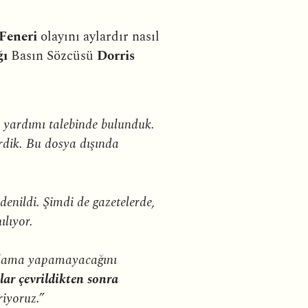
Feneri
olayını aylardır nasıl
ğı
Basın Sözcüsü
Dorris
k yardımı talebinde bulunduk.
rdik. Bu dosya dışında
 denildi. Şimdi de gazetelerde,
ılıyor.
çıklama yapamayacağını
lar çevrildikten sonra
riyoruz.”