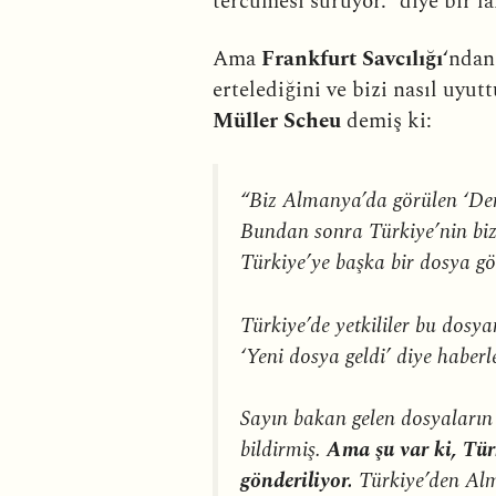
tercümesi sürüyor.” diye bir la
Ama
Frankfurt Savcılığı
‘ndan
ertelediğini ve bizi nasıl uyu
Müller Scheu
demiş ki:
“Biz Almanya’da görülen ‘Den
Bundan sonra Türkiye’nin biz
Türkiye’ye başka bir dosya g
Türkiye’de yetkililer bu dosya
‘Yeni dosya geldi’ diye haber
Sayın bakan gelen dosyaların 
bildirmiş.
Ama şu var ki, Türk
gönderiliyor.
Türkiye’den Alma