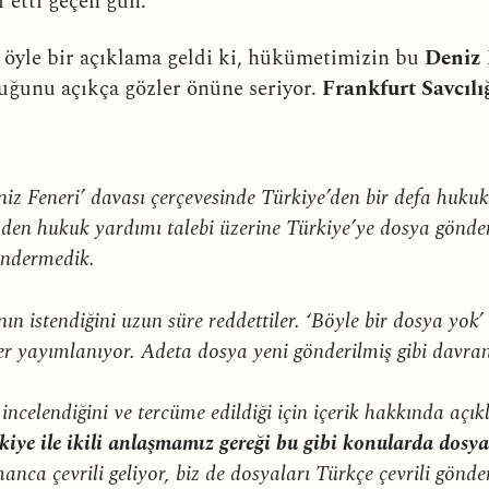
f etti geçen gün.
 öyle bir açıklama geldi ki, hükümetimizin bu
Deniz 
ttuğunu açıkça gözler önüne seriyor.
Frankfurt Savcılı
iz Feneri’ davası çerçevesinde Türkiye’den bir defa huku
den hukuk yardımı talebi üzerine Türkiye’ye dosya gönde
öndermedik.
nın istendiğini uzun süre reddettiler. ‘Böyle bir dosya yok’
ler yayımlanıyor. Adeta dosya yeni gönderilmiş gibi davran
incelendiğini ve tercüme edildiği için içerik hakkında a
iye ile ikili anlaşmamız gereği bu gibi konularda dosya
nca çevrili geliyor, biz de dosyaları Türkçe çevrili gönde