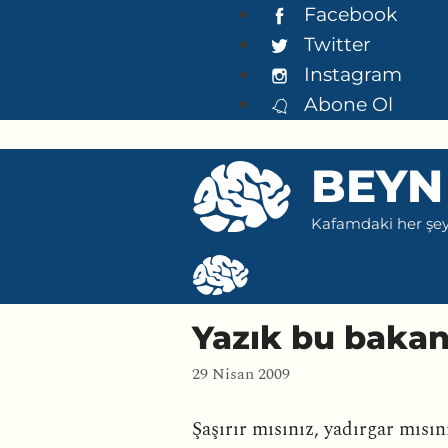
İçeriğe
Facebook
atla
Twitter
Instagram
Abone Ol
BEYN
Kafamdaki her şeyi
Yazık bu baka
29 Nisan 2009
Şaşırır mısınız, yadırgar mıs