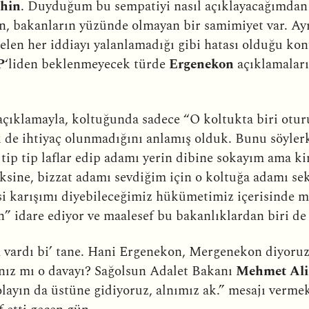
hin
. Duyduğum bu sempatiyi nasıl açıklayacağımdan
erin, bakanların yüzünde olmayan bir samimiyet var. A
len her iddiayı yalanlamadığı gibi hatası olduğu konu
P
‘liden beklenmeyecek türde
Ergenekon
açıklamaları 
açıklamayla, koltuğunda sadece “O koltukta biri otur
ek de ihtiyaç olunmadığını anlamış olduk. Bunu söyl
tip tip laflar edip adamı yerin dibine sokayım ama ki
 aksine, bizzat adamı sevdiğim için o koltuğa adamı se
 karışımı diyebileceğimiz hükümetimiz içerisinde ma
h” idare ediyor ve maalesef bu bakanlıklardan biri d
i
vardı bi’ tane. Hani Ergenekon, Mergenekon diyoru
nız mı o davayı? Sağolsun Adalet Bakanı
Mehmet Ali
layın da üstüne gidiyoruz, alnımız ak.” mesajı vermek