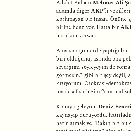
Adalet Bakanı
Mehmet Ali Şa
adamda diğer
AKP
‘li vekill
korkmayan bir insan. Önüne ge
birine benziyor. Hatta bir
AK
hatırlamıyorsam.
Ama son günlerde yaptığı bir 
biri olduğunu, aslında ona p
sevdiğimi söyleyeyim de sonra 
görmesin.” gibi bir şey değil,
kızıyorum. Otokrasi-demokrasi
maalesef şu bizim “son padişa
Konuya geleyim:
Deniz Fener
kaynayıp duruyordu, hatırladı
hatırlatmak ve “Bakın biz bu o