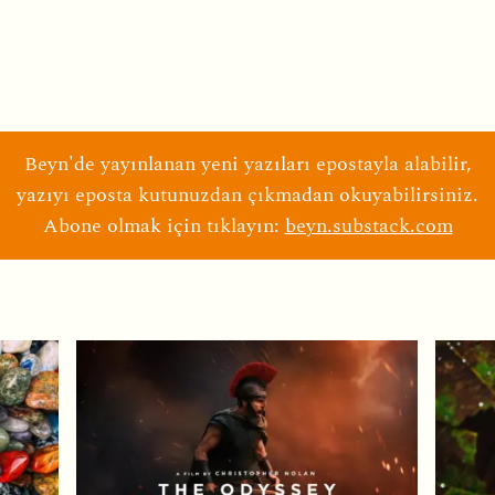
Beyn'de yayınlanan yeni yazıları epostayla alabilir,
yazıyı eposta kutunuzdan çıkmadan okuyabilirsiniz.
Abone olmak için tıklayın:
beyn.substack.com