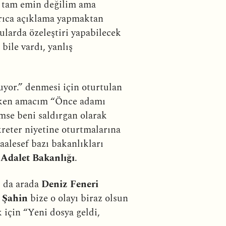
 tam emin değilim ama
yrıca açıklama yapmaktan
larda özeleştiri yapabilecek
bile vardı, yanlış
uyor.” denmesi için oturtulan
erken amacım “Önce adamı
mse beni saldırgan olarak
kreter niyetine oturtmalarına
alesef bazı bakanlıkları
e
Adalet Bakanlığı
.
z da arada
Deniz Feneri
 Şahin
bize o olayı biraz olsun
 için “Yeni dosya geldi,