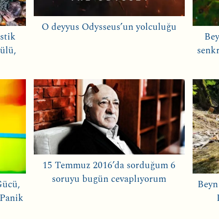
O deyyus Odysseus’un yolculuğu
stik
Bey
ülü,
senkr
15 Temmuz 2016’da sorduğum 6
soruyu bugün cevaplıyorum
Gücü,
Beyn
 Panik