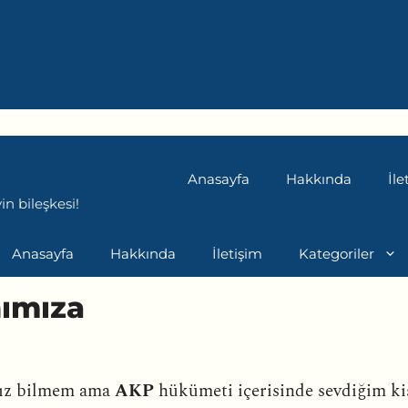
Anasayfa
Hakkında
İle
n bileşkesi!
Anasayfa
Hakkında
İletişim
Kategoriler
nımıza
ınız bilmem ama
AKP
hükümeti içerisinde sevdiğim kiş