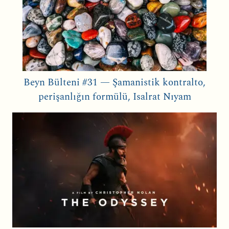
Beyn Bülteni #31 — Şamanistik kontralto,
perişanlığın formülü, Isalrat Nıyam