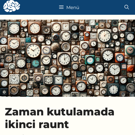
İçeriğe
Menü
atla
Zaman kutulamada
ikinci raunt