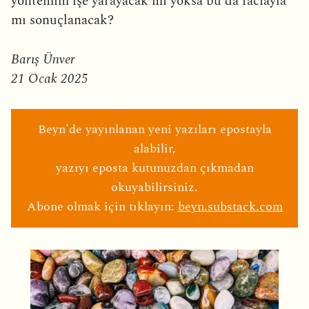
yöntemim işe yarayacak mı yoksa bu da faciayla
mı sonuçlanacak?
Barış Ünver
21 Ocak 2025
Beyn'de yayınlanan yeni yazıları epostayla
alabilir,
yazıyı eposta kutunuzdan çıkmadan
okuyabilirsiniz.
Abone olmak için tıklayın:
beyn.substack.com