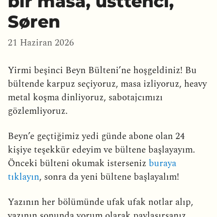
bir masa, üsttenci,
Søren
21 Haziran 2026
Yirmi beşinci Beyn Bülteni’ne hoşgeldiniz! Bu
bültende karpuz seçiyoruz, masa izliyoruz, heavy
metal koşma dinliyoruz, sabotajcımızı
gözlemliyoruz.
Beyn’e geçtiğimiz yedi günde abone olan 24
kişiye teşekkür edeyim ve bültene başlayayım.
Önceki bülteni okumak isterseniz
buraya
tıklayın
, sonra da yeni bültene başlayalım!
Yazının her bölümünde ufak ufak notlar alıp,
yazının sonunda yorum olarak paylaşırsanız