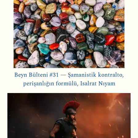
Beyn Bülteni #31 — Şamanistik kontralto,
perişanlığın formülü, Isalrat Nıyam