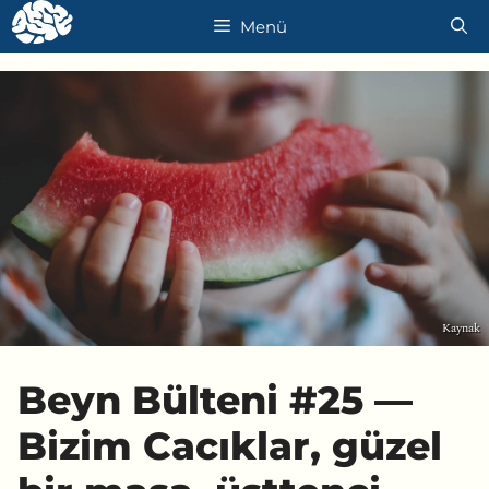
İçeriğe
Menü
atla
Kaynak
Beyn Bülteni #25 —
Bizim Cacıklar, güzel