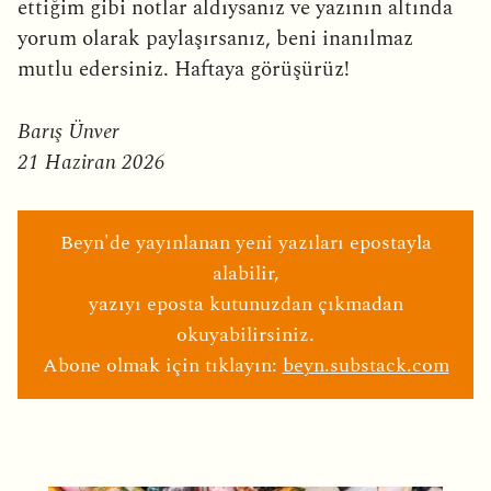
ettiğim gibi notlar aldıysanız ve yazının altında
yorum olarak paylaşırsanız, beni inanılmaz
mutlu edersiniz. Haftaya görüşürüz!
Barış Ünver
21 Haziran 2026
Beyn'de yayınlanan yeni yazıları epostayla
alabilir,
yazıyı eposta kutunuzdan çıkmadan
okuyabilirsiniz.
Abone olmak için tıklayın:
beyn.substack.com