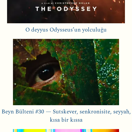
O deyyus Odysseus’un yolculuğu
Beyn Bülteni #30 — Sutskever, senkronisite, seyyah,
kısa bir kıssa