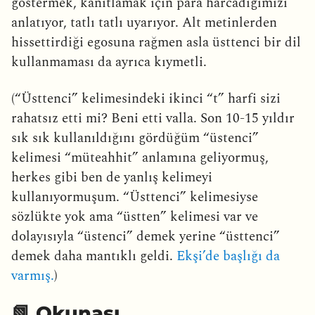
göstermek, kanıtlamak için para harcadığımızı
anlatıyor, tatlı tatlı uyarıyor. Alt metinlerden
hissettirdiği egosuna rağmen asla üsttenci bir dil
kullanmaması da ayrıca kıymetli.
(“Üsttenci” kelimesindeki ikinci “t” harfi sizi
rahatsız etti mi? Beni etti valla. Son 10-15 yıldır
sık sık kullanıldığını gördüğüm “üstenci”
kelimesi “müteahhit” anlamına geliyormuş,
herkes gibi ben de yanlış kelimeyi
kullanıyormuşum. “Üsttenci” kelimesiyse
sözlükte yok ama “üstten” kelimesi var ve
dolayısıyla “üstenci” demek yerine “üsttenci”
demek daha mantıklı geldi.
Ekşi’de başlığı da
varmış.
)
📗 Okunası