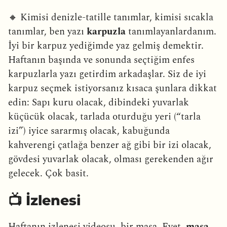
🔸 Kimisi denizle-tatille tanımlar, kimisi sıcakla
tanımlar, ben yazı
karpuzla
tanımlayanlardanım.
İyi bir karpuz yediğimde yaz gelmiş demektir.
Haftanın başında ve sonunda seçtiğim enfes
karpuzlarla yazı getirdim arkadaşlar. Siz de iyi
karpuz seçmek istiyorsanız kısaca şunlara dikkat
edin: Sapı kuru olacak, dibindeki yuvarlak
küçücük olacak, tarlada oturduğu yeri (“tarla
izi”) iyice sararmış olacak, kabuğunda
kahverengi çatlağa benzer ağ gibi bir izi olacak,
gövdesi yuvarlak olacak, olması gerekenden ağır
gelecek. Çok basit.
📺 İzlenesi
Haftanın izlenesi videosu, bir masa. Evet,
masa
.