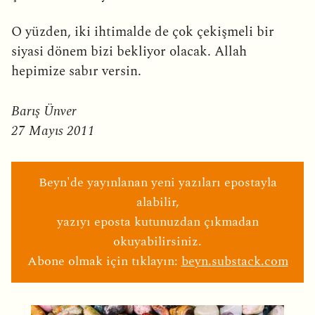
O yüzden, iki ihtimalde de çok çekişmeli bir
siyasi dönem bizi bekliyor olacak. Allah
hepimize sabır versin.
Barış Ünver
27 Mayıs 2011
Beyn'de yayınlanan yeni yazıları epostayla
alabilir,
yazıyı eposta kutunuzdan çıkmadan
okuyabilirsiniz.
Abone olmak için tıklayın:
beyn.substack.com