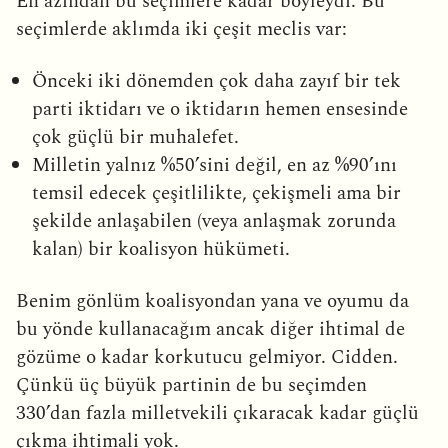
En azından bu seçimlere kadar böyleydi. Bu
seçimlerde aklımda iki çeşit meclis var:
Önceki iki dönemden çok daha zayıf bir tek
parti iktidarı ve o iktidarın hemen ensesinde
çok güçlü bir muhalefet.
Milletin yalnız %50’sini değil, en az %90’ını
temsil edecek çeşitlilikte, çekişmeli ama bir
şekilde anlaşabilen (veya anlaşmak zorunda
kalan) bir koalisyon hükümeti.
Benim gönlüm koalisyondan yana ve oyumu da
bu yönde kullanacağım ancak diğer ihtimal de
gözüme o kadar korkutucu gelmiyor. Cidden.
Çünkü üç büyük partinin de bu seçimden
330’dan fazla milletvekili çıkaracak kadar güçlü
çıkma ihtimali yok.