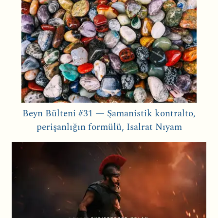
Beyn Bülteni #31 — Şamanistik kontralto,
perişanlığın formülü, Isalrat Nıyam