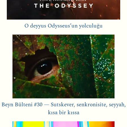
O deyyus Odysseus’un yolculuğu
Beyn Bülteni #30 — Sutskever, senkronisite, seyyah,
kısa bir kıssa