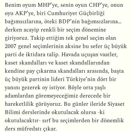
Benim oyum MHP’ye, senin oyun CHP’ye, onun
oyu AKP’ye, biri Cumhuriyet Güçbirliği
bağımsızlarına, öteki BDP’nin bağımsızlarına…
derken acayip renkli bir seçim dönemine
giriyoruz. Takip ettiğim tek genel seçim olan
2007 genel seçimlerinin aksine bu sefer üç büyük
parti de iktidara talip. Havada uçuşan vaatler,
kaset skandalları ve kaset skandallarından
kendine pay çıkarma skandalları arasında, başta
üç büyük partinin lideri Türkiye’nin dört bir
yanını gezerek oy istiyor. Böyle orta yaşlı
adamlardan göremeyeceğimiz derecede bir
hareketlilik görüyoruz. Bu günler ileride Siyaset
Bilimi derslerinde okutulacak olursa -ki
okutulacaktır- sırf bu seçimlerden bir dönemlik
ders müfredatı çıkar.