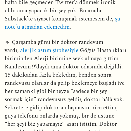
hafta bile geçmeden Twitter’a dönmek ironik
oldu ama yapacak bir şey yok. Bu arada
Substack’te siyaset konuşmak istemesem de,
şu
note’u atmadan edemedim
.
🔸 Çarşamba günü bir doktor randevum
vardı,
alerjik astım şüphesiyle
Göğüs Hastalıkları
biriminden Alerji birimine sevk almaya gittim.
Randevum 9’daydı ama doktor odasında değildi.
15 dakikadan fazla bekledim, benden sonra
randevusu olanlar da gelip beklemeye başladı (ve
her zamanki gibi bir teyze “sadece bir şey
sormak için” randevusuz geldi), doktor hâlâ yok.
Sekretere gidip doktora ulaşmasını rica ettim,
güya telefonu onlarda yokmuş, bir de üstüne
“her şeyi biz yapamayız” azarı işittim. Doktor