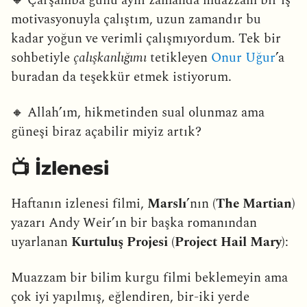
🔸 Çarşamba günü aynı zamanda muazzam bir iş
motivasyonuyla çalıştım, uzun zamandır bu
kadar yoğun ve verimli çalışmıyordum. Tek bir
sohbetiyle
çalışkanlığımı
tetikleyen
Onur Uğur
’a
buradan da teşekkür etmek istiyorum.
🔸 Allah’ım, hikmetinden sual olunmaz ama
güneşi biraz açabilir miyiz artık?
📺 İzlenesi
Haftanın izlenesi filmi,
Marslı
’nın (
The Martian
)
yazarı Andy Weir’ın bir başka romanından
uyarlanan
Kurtuluş Projesi
(
Project Hail Mary
):
Muazzam bir bilim kurgu filmi beklemeyin ama
çok iyi yapılmış, eğlendiren, bir-iki yerde