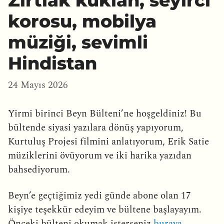
Zırtlak kuklan, seyirci
korosu, mobilya
müziği, sevimli
Hindistan
24 Mayıs 2026
Yirmi birinci Beyn Bülteni’ne hoşgeldiniz! Bu
bültende siyasi yazılara dönüş yapıyorum,
Kurtuluş Projesi filmini anlatıyorum, Erik Satie
müziklerini övüyorum ve iki harika yazıdan
bahsediyorum.
Beyn’e geçtiğimiz yedi günde abone olan 17
kişiye teşekkür edeyim ve bültene başlayayım.
Önceki bülteni okumak isterseniz
buraya