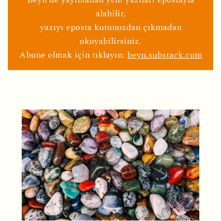
alabilir,
yazıyı eposta kutunuzdan çıkmadan
okuyabilirsiniz.
Abone olmak için tıklayın:
beyn.substack.com