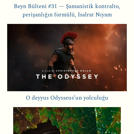
Beyn Bülteni #31 — Şamanistik kontralto,
perişanlığın formülü, Isalrat Nıyam
O deyyus Odysseus’un yolculuğu