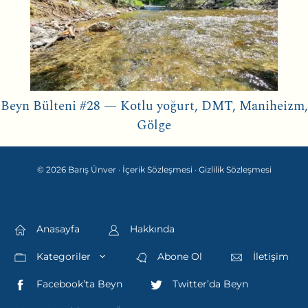
Beyn Bülteni #28 — Kotlu yoğurt, DMT, Maniheizm,
Gölge
© 2026 Barış Ünver ·
İçerik Sözleşmesi
·
Gizlilik Sözleşmesi
Anasayfa
Hakkında
Kategoriler
Abone Ol
İletişim
Facebook’ta Beyn
Twitter’da Beyn