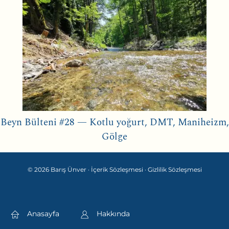
Beyn Bülteni #28 — Kotlu yoğurt, DMT, Maniheizm,
Gölge
© 2026 Barış Ünver ·
İçerik Sözleşmesi
·
Gizlilik Sözleşmesi
Anasayfa
Hakkında