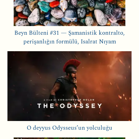
Beyn Bülteni #31 — Şamanistik kontralto,
perişanlığın formülü, Isalrat Nıyam
O deyyus Odysseus’un yolculuğu