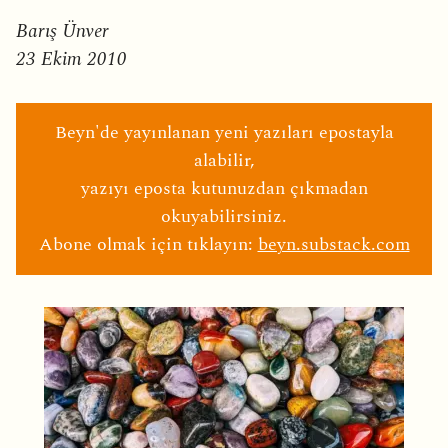
Barış Ünver
23 Ekim 2010
Beyn'de yayınlanan yeni yazıları epostayla
alabilir,
yazıyı eposta kutunuzdan çıkmadan
okuyabilirsiniz.
Abone olmak için tıklayın:
beyn.substack.com