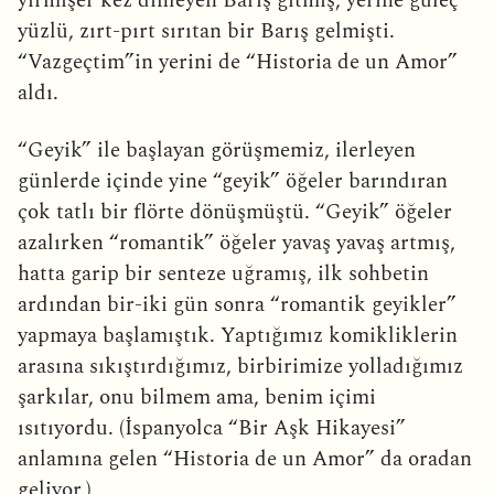
yirmişer kez dinleyen Barış gitmiş, yerine güleç
yüzlü, zırt-pırt sırıtan bir Barış gelmişti.
“Vazgeçtim”in yerini de “Historia de un Amor”
aldı.
“Geyik” ile başlayan görüşmemiz, ilerleyen
günlerde içinde yine “geyik” öğeler barındıran
çok tatlı bir flörte dönüşmüştü. “Geyik” öğeler
azalırken “romantik” öğeler yavaş yavaş artmış,
hatta garip bir senteze uğramış, ilk sohbetin
ardından bir-iki gün sonra “romantik geyikler”
yapmaya başlamıştık. Yaptığımız komikliklerin
arasına sıkıştırdığımız, birbirimize yolladığımız
şarkılar, onu bilmem ama, benim içimi
ısıtıyordu. (İspanyolca “Bir Aşk Hikayesi”
anlamına gelen “Historia de un Amor” da oradan
geliyor.)