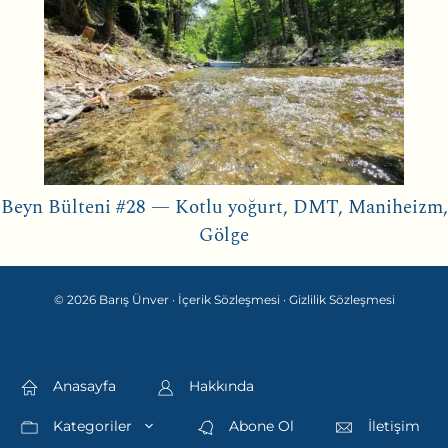
Beyn Bülteni #28 — Kotlu yoğurt, DMT, Maniheizm,
Gölge
© 2026 Barış Ünver ·
İçerik Sözleşmesi
·
Gizlilik Sözleşmesi
Anasayfa
Hakkında
Kategoriler
Abone Ol
İletişim