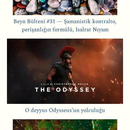
Beyn Bülteni #31 — Şamanistik kontralto,
perişanlığın formülü, Isalrat Nıyam
O deyyus Odysseus’un yolculuğu