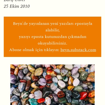
25 Ekim 2010
Beyn'de yayınlanan yeni yazıları epostayla
alabilir,
yazıyı eposta kutunuzdan çıkmadan
okuyabilirsiniz.
Abone olmak için tıklayın:
beyn.substack.com