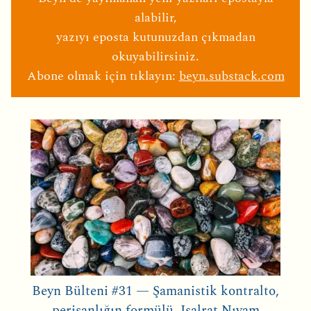
alabilir,
yazıyı eposta kutunuzdan çıkmadan
okuyabilirsiniz.
Abone olmak için tıklayın:
beyn.substack.com
Beyn Bülteni #31 — Şamanistik kontralto,
perişanlığın formülü, Isalrat Nıyam