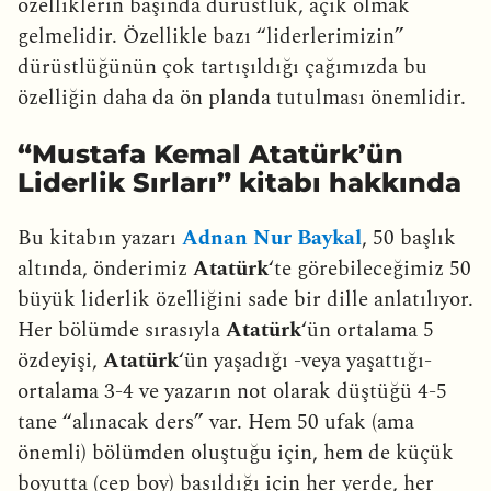
özelliklerin başında dürüstlük, açık olmak
gelmelidir. Özellikle bazı “liderlerimizin”
dürüstlüğünün çok tartışıldığı çağımızda bu
özelliğin daha da ön planda tutulması önemlidir.
“Mustafa Kemal Atatürk’ün
Liderlik Sırları” kitabı hakkında
Bu kitabın yazarı
Adnan Nur Baykal
, 50 başlık
altında, önderimiz
Atatürk
‘te görebileceğimiz 50
büyük liderlik özelliğini sade bir dille anlatılıyor.
Her bölümde sırasıyla
Atatürk
‘ün ortalama 5
özdeyişi,
Atatürk
‘ün yaşadığı -veya yaşattığı-
ortalama 3-4 ve yazarın not olarak düştüğü 4-5
tane “alınacak ders” var. Hem 50 ufak (ama
önemli) bölümden oluştuğu için, hem de küçük
boyutta (cep boy) basıldığı için her yerde, her