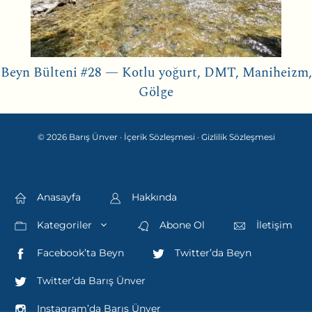
Beyn Bülteni #28 — Kotlu yoğurt, DMT, Maniheizm,
Gölge
© 2026 Barış Ünver ·
İçerik Sözleşmesi
·
Gizlilik Sözleşmesi
Anasayfa
Hakkında
Kategoriler
Abone Ol
İletişim
Facebook’ta Beyn
Twitter’da Beyn
Twitter’da Barış Ünver
Instagram’da Barış Ünver