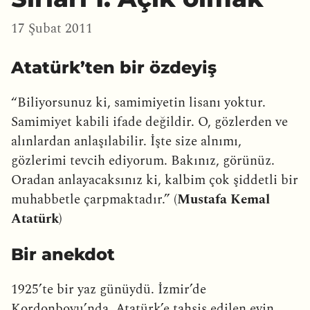
17 Şubat 2011
Atatürk’ten bir özdeyiş
“Biliyorsunuz ki, samimiyetin lisanı yoktur.
Samimiyet kabili ifade değildir. O, gözlerden ve
alınlardan anlaşılabilir. İşte size alnımı,
gözlerimi tevcih ediyorum. Bakınız, görünüz.
Oradan anlayacaksınız ki, kalbim çok şiddetli bir
muhabbetle çarpmaktadır.” (
Mustafa Kemal
Atatürk
)
Bir anekdot
1925’te bir yaz günüydü. İzmir’de
Kordonboyu’nda, Atatürk’e tahsis edilen evin