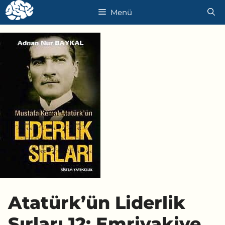
İçeriğe
Menü
atla
Atatürk’ün Liderlik
Sırları 12: Emrivakiye