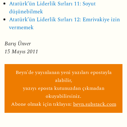
Atatürk’ün Liderlik Sırları 11: Soyut
düşünebilmek
Atatürk’ün Liderlik Sırları 12: Emrivakiye izin
vermemek
Barış Ünver
15 Mayıs 2011
Beyn'de yayınlanan yeni yazıları epostayla
alabilir,
yazıyı eposta kutunuzdan çıkmadan
okuyabilirsiniz.
Abone olmak için tıklayın:
beyn.substack.com