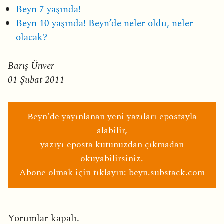
Beyn 7 yaşında!
Beyn 10 yaşında! Beyn’de neler oldu, neler
olacak?
Barış Ünver
01 Şubat 2011
Beyn'de yayınlanan yeni yazıları epostayla
alabilir,
yazıyı eposta kutunuzdan çıkmadan
okuyabilirsiniz.
Abone olmak için tıklayın:
beyn.substack.com
Yorumlar kapalı.