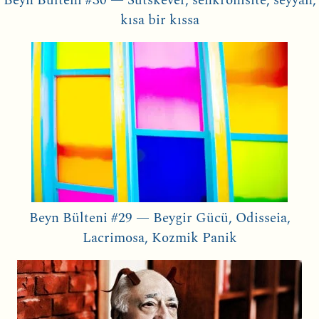
Beyn Bülteni #30 — Sutskever, senkronisite, seyyah,
kısa bir kıssa
Beyn Bülteni #29 — Beygir Gücü, Odisseia,
Lacrimosa, Kozmik Panik